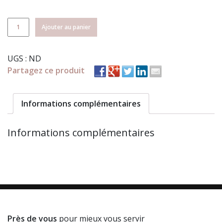
quantité
Ajouter au panier
de
Poudres
UGS :
ND
Quartz
Partagez ce produit
Collection
Joyaux
Informations complémentaires
Informations complémentaires
Près de vous
pour mieux vous servir