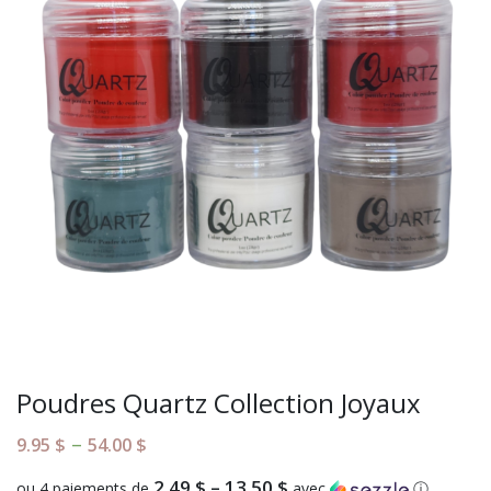
Poudres Quartz Collection Joyaux
–
9.95
$
54.00
$
2.49 $ – 13.50 $
ou 4 paiements de
avec
ⓘ