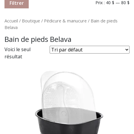
Filtrer
Prix :
40 $
—
80 $
Accueil
/
Boutique
/
Pédicure & manucure
/ Bain de pieds
Belava
Bain de pieds Belava
Voici le seul
résultat