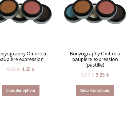
odyography Ombre à
Bodyography Ombre à
paupière expression
paupière expression
(pastille)
9.25
$
4.65
$
6.50
$
3.25
$
Choix des options
Choix des options