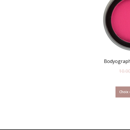
Bodyograph
10.0
Choix 