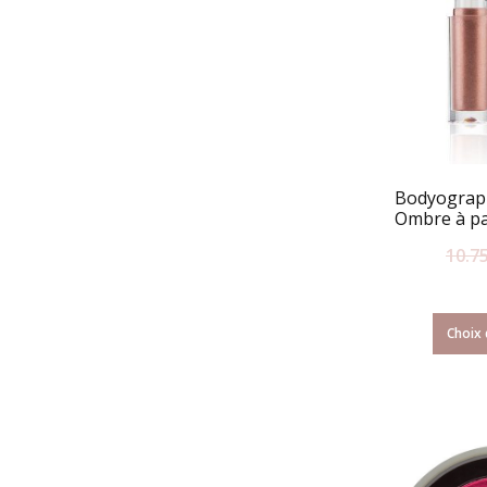
Bodyograph
Ombre à pa
10.7
Choix 