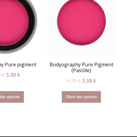
y Pure pigment
Bodyography Pure Pigment
(Pastille)
0
$
5.00
$
6.75
$
3.38
$
des options
Choix des options