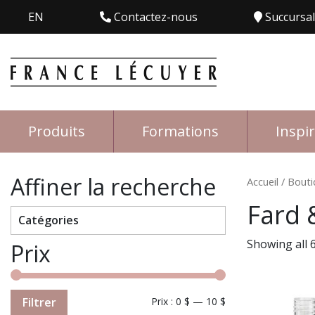
EN
Contactez-nous
Succursa
Produits
Formations
Inspi
Affiner la recherche
Accueil
/
Bouti
Fard 
Catégories
Showing all 6
Prix
Filtrer
Prix :
0 $
—
10 $