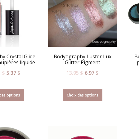
y Crystal Glide
Bodyography Luster Lux
B
upières liquide
Glitter Pigment
5
$
5.37
$
13.95
$
6.97
$
des options
Choix des options