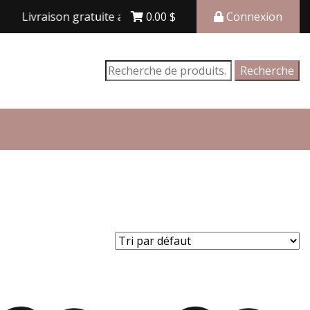
Livraison gratuite avec achat de 150$ et plus
0.00
$
Connexion
Recherche
Recherche
pour :