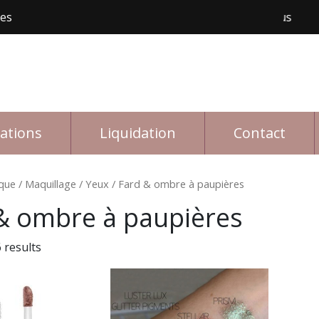
les
Livraison gratuite avec achat de 150$ et plus
rations
Liquidation
Contact
que
/
Maquillage
/
Yeux
/ Fard & ombre à paupières
& ombre à paupières
 results