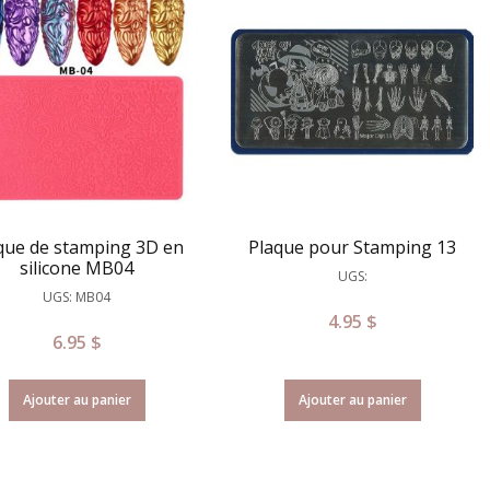
que de stamping 3D en
Plaque pour Stamping 13
silicone MB04
UGS:
UGS: MB04
4.95
$
6.95
$
Ajouter au panier
Ajouter au panier