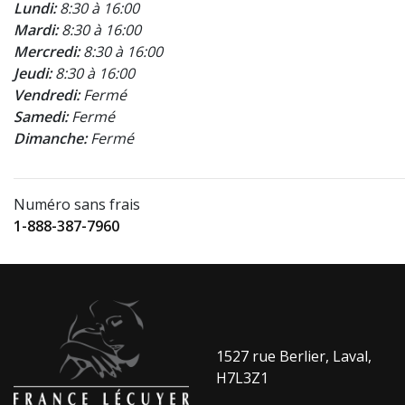
Lundi:
8:30 à 16:00
Mardi:
8:30 à 16:00
Mercredi:
8:30 à 16:00
Jeudi:
8:30 à 16:00
Vendredi:
Fermé
Samedi:
Fermé
Dimanche:
Fermé
Numéro sans frais
1-888-387-7960
1527 rue Berlier, Laval,
H7L3Z1