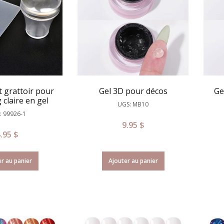
 grattoir pour
Gel 3D pour décos
Ge
claire en gel
UGS: MB10
: 99926-1
9.95
$
4.95
$
r au panier
Ajouter au panier