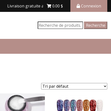
aison gratuite avec achat de 150$ et plus
0.00
$
Connexion
Recherche
Recherche
pour :