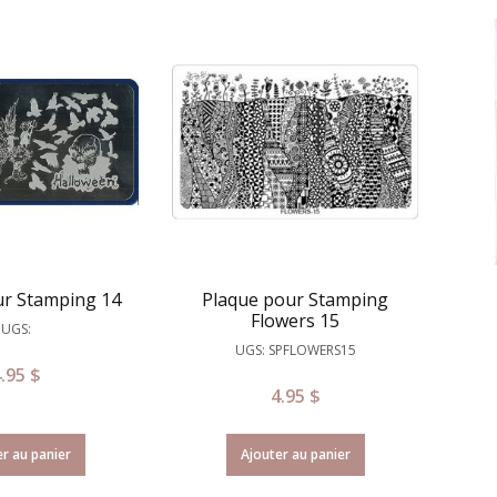
ur Stamping 14
Plaque pour Stamping
Flowers 15
UGS:
UGS: SPFLOWERS15
4.95
$
4.95
$
r au panier
Ajouter au panier