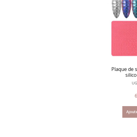
Plaque de 
sili
UG
Ajoute