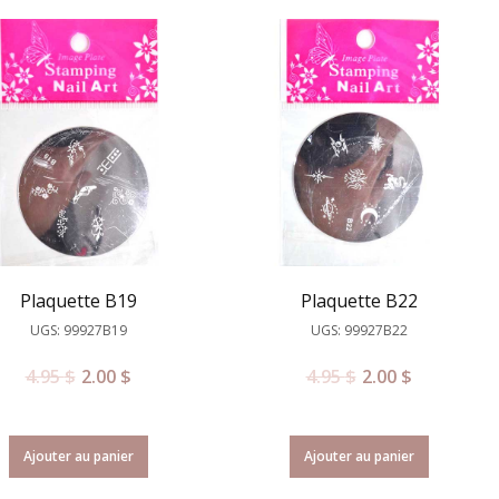
Plaquette B19
Plaquette B22
UGS: 99927B19
UGS: 99927B22
4.95
$
2.00
$
4.95
$
2.00
$
Ajouter au panier
Ajouter au panier