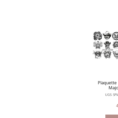
Plaquette
Major
UGS: SP