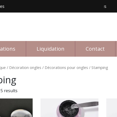
les
Livraison gratuite avec achat de 150$ et plus
Livr
rations
Liquidation
Contact
que
/
Décoration ongles
/
Décorations pour ongles
/ Stamping
ping
5 results