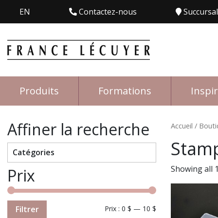
EN
Contactez-nous
Succursa
Produits
Formations
Inspi
Affiner la recherche
Accueil
/
Bouti
Stam
Catégories
Showing all 1
Prix
Filtrer
Prix :
0 $
—
10 $