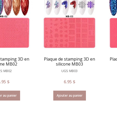
stamping 3D en
Plaque de stamping 3D en
Pla
cone MB02
silicone MB03
S: MB02
UGS: MB03
6.95
$
6.95
$
r au panier
Ajouter au panier