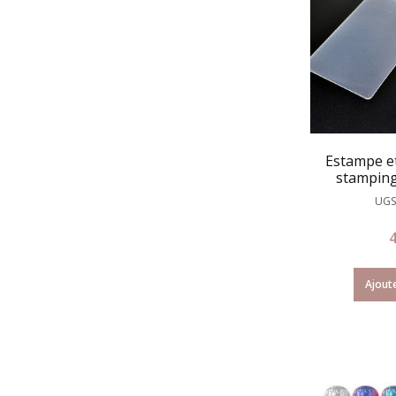
Estampe et
stamping 
UGS
Ajoute