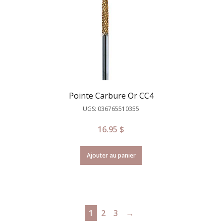
Pointe Carbure Or CC4
UGS: 036765510355
16.95
$
Ajouter au panier
1
2
3
→