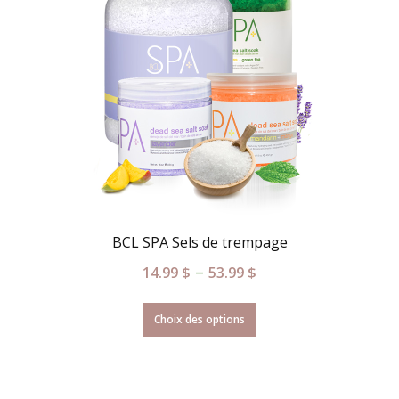
BCL SPA Sels de trempage
–
14.99
$
53.99
$
Choix des options