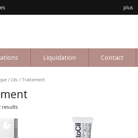
les
Livraison gratuite avec achat de 150$ et plus
rations
Liquidation
Contact
que
/
Cils
/ Traitement
ement
 results