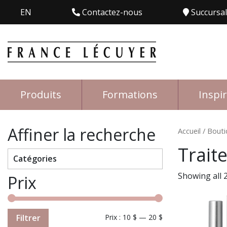
EN
Contactez-nous
Succursa
Produits
Formations
Inspi
Affiner la recherche
Accueil
/
Bouti
Trait
Catégories
Showing all 2
Prix
Filtrer
Prix :
10 $
—
20 $