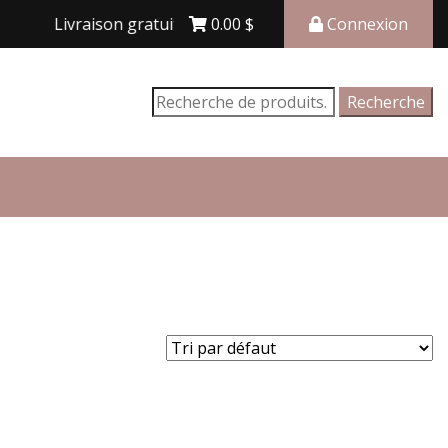
Livraison gratuite avec achat de 150$ et plus
0.00
$
Connexion
Recherche
Recherche
pour :