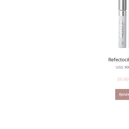
Refectoci
UGS: 9
25.0
Ajoute