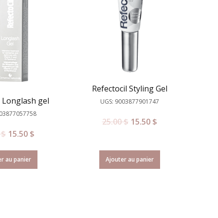
Refectocil Styling Gel
l Longlash gel
UGS: 9003877901747
003877057758
25.00
$
15.50
$
0
$
15.50
$
Ajouter au panier
r au panier