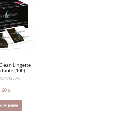
Clean Lingette
ctante (100)
28548120075
9.60
$
r au panier