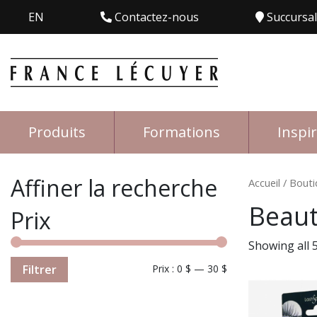
EN
Contactez-nous
Succursa
Produits
Formations
Inspi
Affiner la recherche
Accueil
/
Bouti
Beaut
Prix
Showing all 5
Filtrer
Prix :
0 $
—
30 $