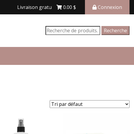
Livraison gratuite avec achat de 150$ et plus
0.00
$
Connexion
Recherche
Recherche
pour :