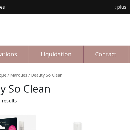
les
Livraison gratuite avec achat de 150$ et plus
rations
Liquidation
Contact
que
/ Marques / Beauty So Clean
y So Clean
 results