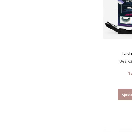
Lash
UGS: 6
1
Ajoute