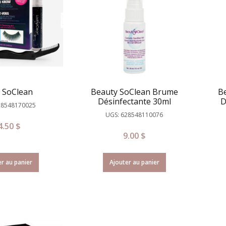
 SoClean
Beauty SoClean Brume
B
Désinfectante 30ml
D
28548170025
UGS: 628548110076
4.50
$
9.00
$
r au panier
Ajouter au panier