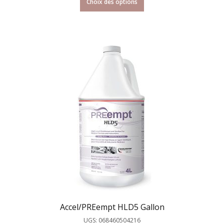
Choix des options
Accel/PREempt HLD5 Gallon
UGS: 068460504216