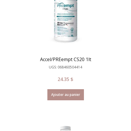
Accel/PREempt CS20 1lt
UGS: 068460504414
24.35
$
Ajouter au panier