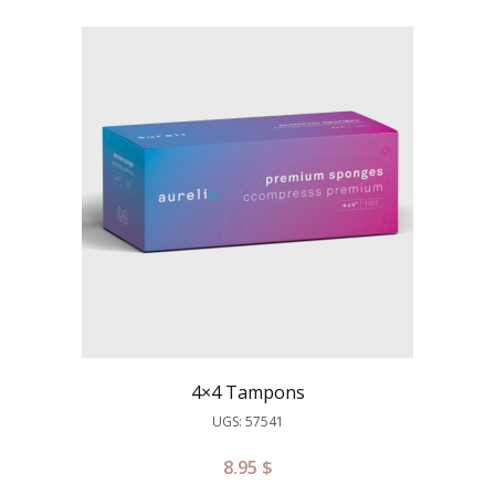
4×4 Tampons
UGS: 57541
8.95
$