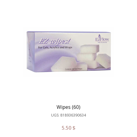
Wipes (60)
UGS: 818936390634
5.50
$