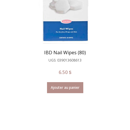
IBD Nail Wipes (80)
UGS: 039013608613
6.50
$
Ajouter au panier