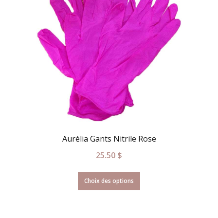
Aurélia Gants Nitrile Rose
25.50
$
Choix des options