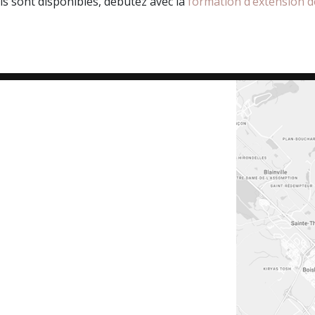
ls sont disponibles, débutez avec la
formation d’extension de