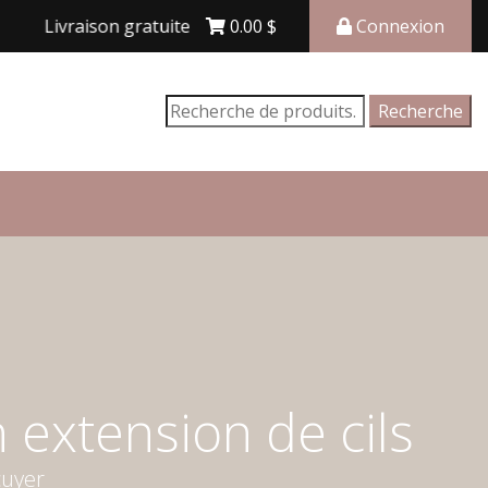
Livraison gratuite avec achat de 150$ et plus
0.00
$
Connexion
Recherche
Recherche
pour :
 extension de cils
cuyer