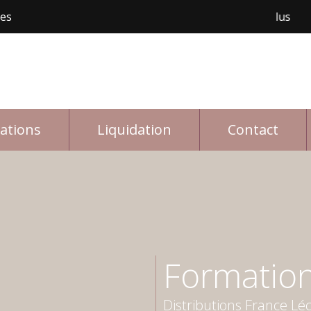
les
Livraison gratuite avec achat de 150$ et plus
rations
Liquidation
Contact
Formation
Distributions France Lé