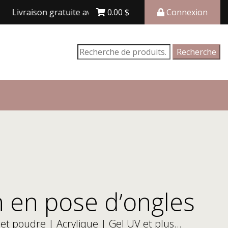
vraison gratuite avec achat de 150$ et plus
0.00
$
Connexion
Recherche
Recherche
pour :
 en pose d’ongles
 et poudre | Acrylique | Gel UV et plus…