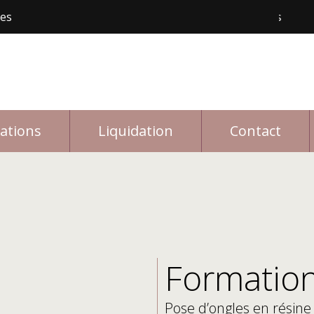
les
Livraison gratuite avec achat de 150$ et plus
Li
rations
Liquidation
Contact
Formation
Pose d’ongles en résine