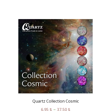
Quartz Collection Cosmic
–
6.95
$
37.50
$