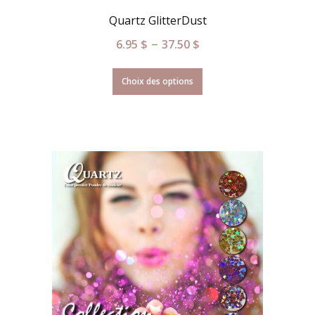
Quartz GlitterDust
–
6.95
$
37.50
$
Choix des options