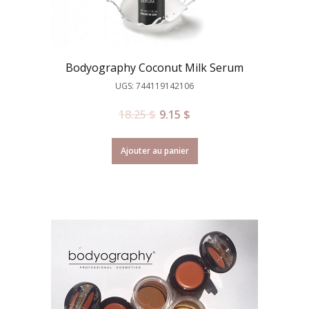
Bodyography Coconut Milk Serum
UGS: 744119142106
18.25
$
9.15
$
Ajouter au panier