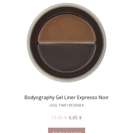
Bodyography Gel Liner Expresso Noir
UGS: 744119135924
13.25
$
6.65
$