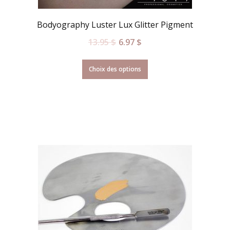
Bodyography Luster Lux Glitter Pigment
13.95
$
6.97
$
Choix des options