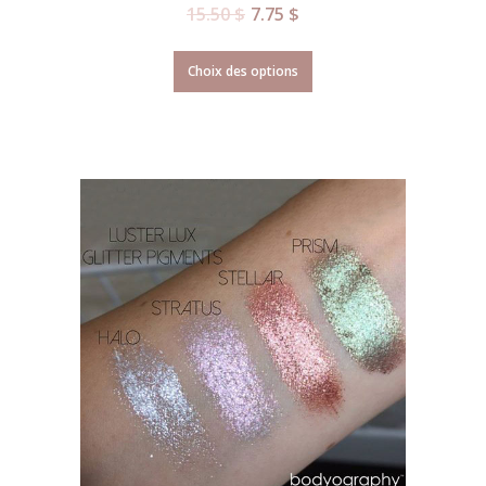
15.50
$
7.75
$
Choix des options