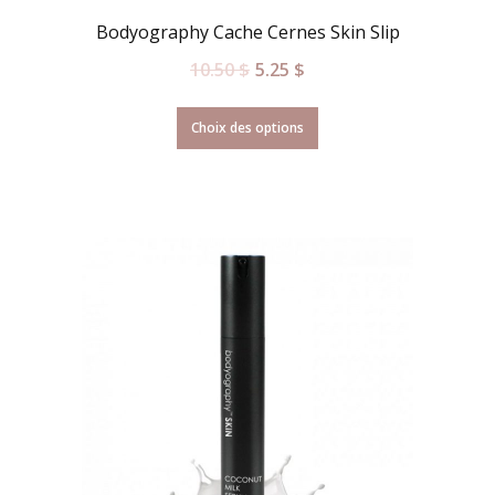
Bodyography Cache Cernes Skin Slip
10.50
$
5.25
$
Choix des options