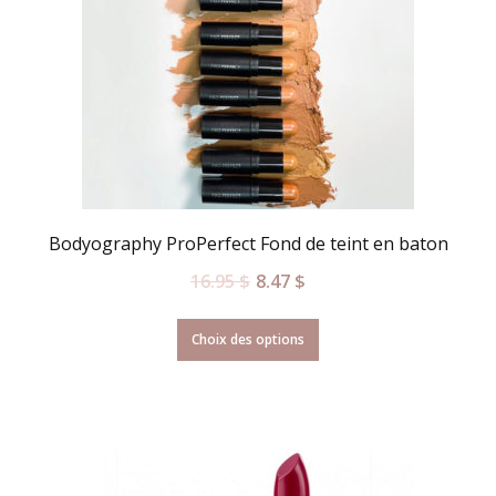
Bodyography ProPerfect Fond de teint en baton
16.95
$
8.47
$
Choix des options