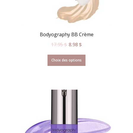
Bodyography BB Crème
17.95
$
8.98
$
Choix des options