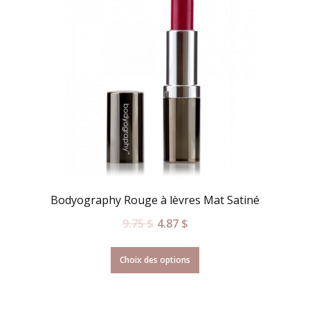
Bodyography Rouge à lèvres Mat Satiné
9.75
$
4.87
$
Choix des options