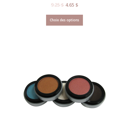
9.25
$
4.65
$
Choix des options