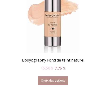
Bodyography Fond de teint naturel
15.50
$
7.75
$
Choix des options