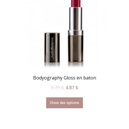
Bodyography Gloss en baton
9.75
$
4.87
$
Choix des options