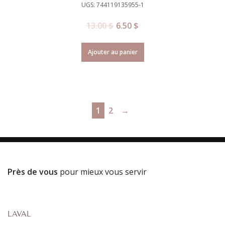
UGS: 744119135955-1
13.00
$
6.50
$
Ajouter au panier
1
2
→
Près de vous
pour mieux vous servir
LAVAL