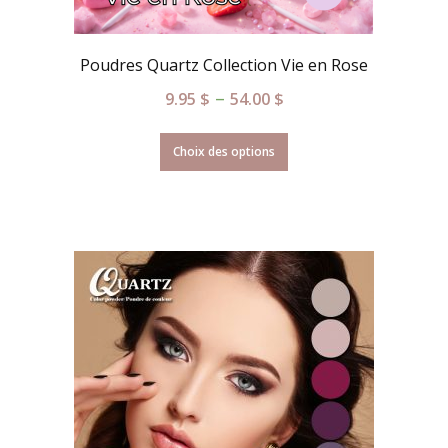
Poudres Quartz Collection Vie en Rose
–
9.95
$
54.00
$
Choix des options