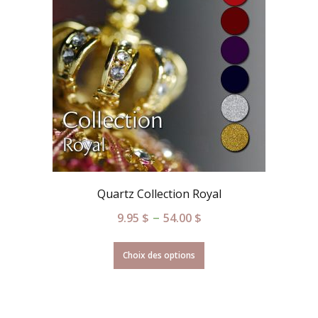
Quartz Collection Royal
–
9.95
$
54.00
$
Choix des options