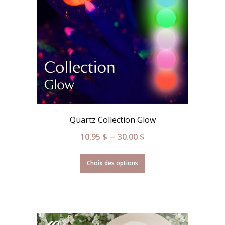
Quartz Collection Glow
–
10.95
$
30.00
$
Choix des options