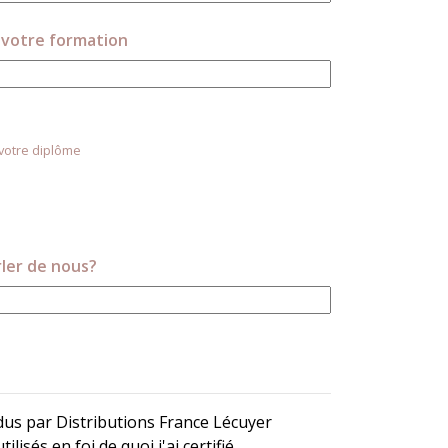
i votre formation
votre diplôme
ler de nous?
ndus par Distributions France Lécuyer
sés en foi de quoi j'ai certifié.