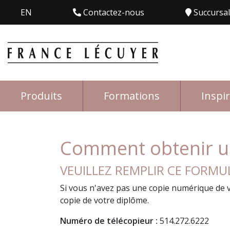
EN
Contactez-nous
Succursa
Produits
Formations
Inspi
Comment obtenir un
VEUILLEZ REMPLIR CE FORMUL
Si vous n'avez pas une copie numérique de v
copie de votre diplôme.
Numéro de télécopieur :
514.272.6222