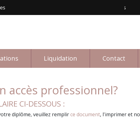
les
Livraison gratuite avec achat de 150$ et plus
L
rations
Liquidation
Contact
 accès professionnel?
AIRE CI-DESSOUS :
otre diplôme, veuillez remplir
ce document
, l'imprimer et n