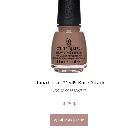
China Glaze #1549 Bare Attack
UGS: 019965839747
4.25
$
Ajouter au panier