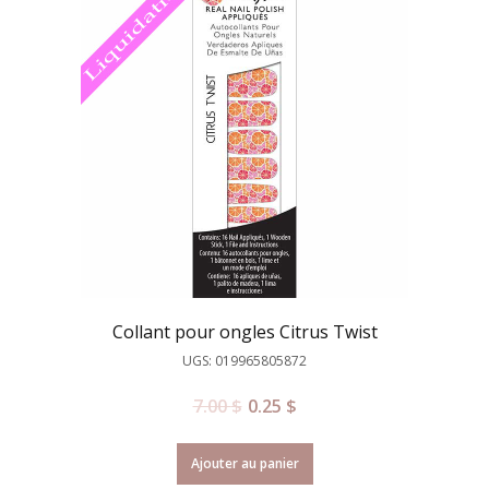
Collant pour ongles Citrus Twist
UGS: 019965805872
7.00
$
0.25
$
Ajouter au panier