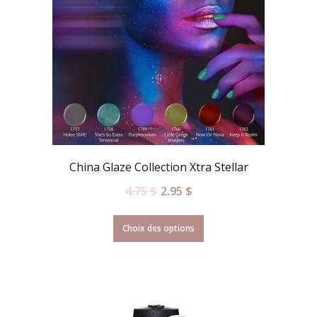
China Glaze Collection Xtra Stellar
4.75
$
2.95
$
Choix des options