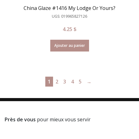
China Glaze #1416 My Lodge Or Yours?
UGS: 019965827126
4.25
$
Ajouter au panier
1
2
3
4
5
→
Près de vous
pour mieux vous servir