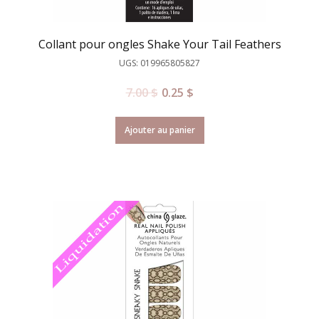
Collant pour ongles Shake Your Tail Feathers
UGS: 019965805827
7.00
$
0.25
$
Ajouter au panier