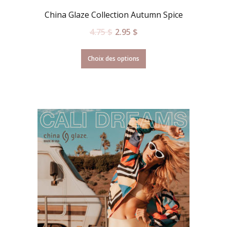
China Glaze Collection Autumn Spice
4.75
$
2.95
$
Choix des options