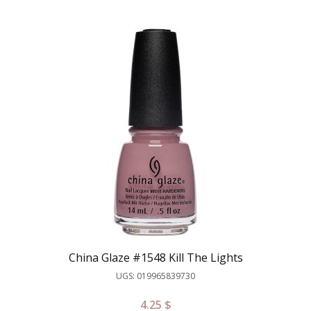
China Glaze #1548 Kill The Lights
UGS: 019965839730
4.25
$