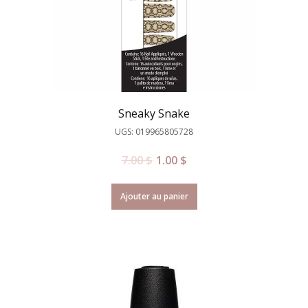
Sneaky Snake
UGS: 019965805728
7.00
$
1.00
$
Ajouter au panier