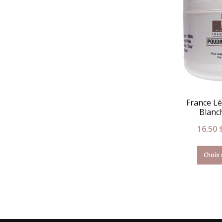
France L
Blanc
16.50
Choix 