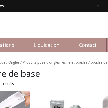
les
Livraison gratuite avec achat de 150$ et plus
rations
Liquidation
Contact
que
/
Ongles
/
Produits pose d'ongles résine et poudre
/ poudre de
e de base
 results