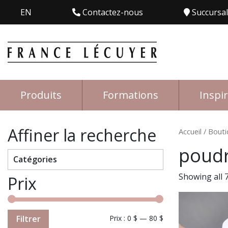
EN
Contactez-nous
Succursa
Produits
Formations
Inspi
Affiner la recherche
Accueil
/
Bouti
poudr
Catégories
Showing all 7
Prix
Filtrer
Prix :
0 $
—
80 $