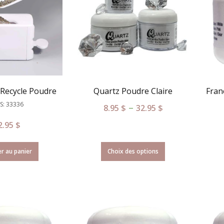
Recycle Poudre
Quartz Poudre Claire
Fran
S: 33336
–
8.95
$
32.95
$
2.95
$
r au panier
Choix des options