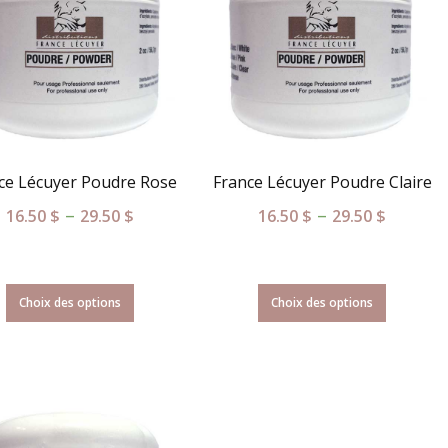
ce Lécuyer Poudre Rose
France Lécuyer Poudre Claire
–
–
16.50
$
29.50
$
16.50
$
29.50
$
Choix des options
Choix des options