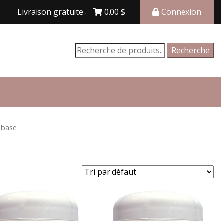
Livraison gratuite avec achat de 150$ et plus
0.00
$
Connexion
Recherche
Recherche
pour :
 base