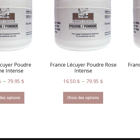
écuyer Poudre
France Lécuyer Poudre Rose
Franc
he Intense
Intense
–
–
$
79.95
$
16.50
$
79.95
$
des options
Choix des options