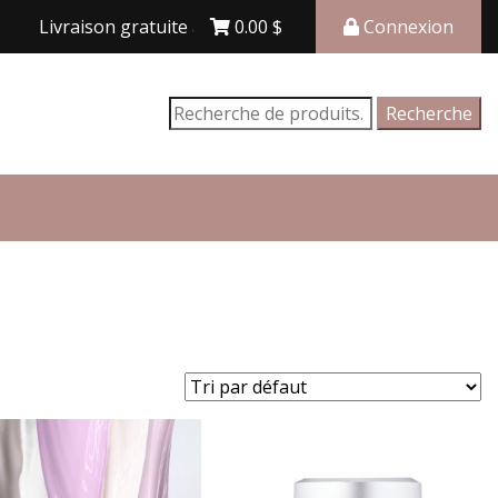
vraison gratuite avec achat de 150$ et plus
0.00
$
Connexion
Recherche
Recherche
pour :