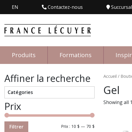
EN
Contactez-nous
Succursa
Produits
Formations
Inspi
Affiner la recherche
Accueil
/
Bouti
Gel
Catégories
Showing all 1
Prix
Filtrer
Prix :
10 $
—
70 $