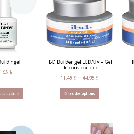
uildingel
IBD Builder gel LED/UV – Gel
I
de construction
4.95
$
–
11.45
$
44.95
$
des options
Choix des options