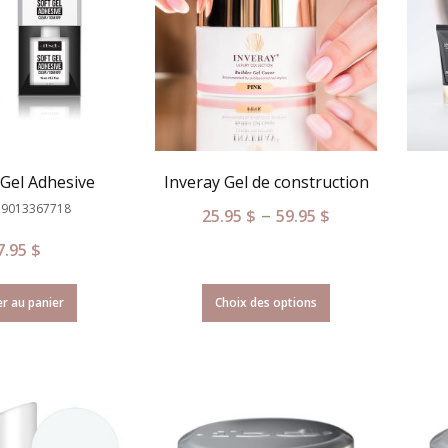
 Gel Adhesive
Inveray Gel de construction
39013367718
–
25.95
$
59.95
$
7.95
$
r au panier
Choix des options