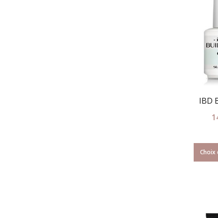
IBD B
1
Choix 