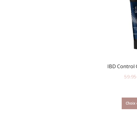
IBD Control G
59.9
Choix 