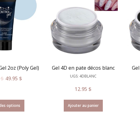
el 2oz (Poly Gel)
Gel 4D en pate décos blanc
Gel
UGS: 4DBLANC
5
$
49.95
$
12.95
$
des options
Ajouter au panier