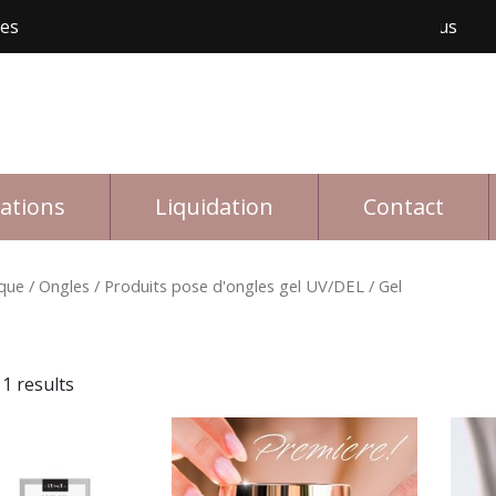
les
Livraison gratuite avec achat de 150$ et plus
Li
rations
Liquidation
Contact
que
/
Ongles
/
Produits pose d'ongles gel UV/DEL
/ Gel
1 results