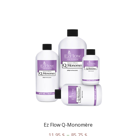
Ez Flow Q-Monomère
–
11.95
$
85.75
$