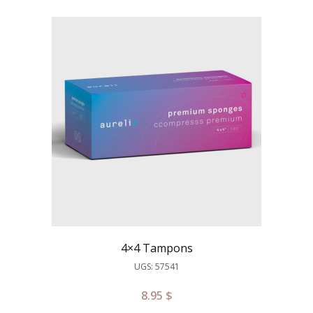
4×4 Tampons
UGS: 57541
8.95
$