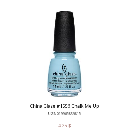
China Glaze #1556 Chalk Me Up
UGS: 019965839815
4.25
$