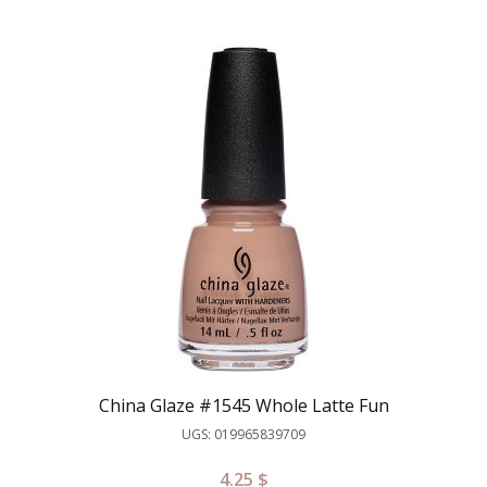
China Glaze #1545 Whole Latte Fun
UGS: 019965839709
4.25
$