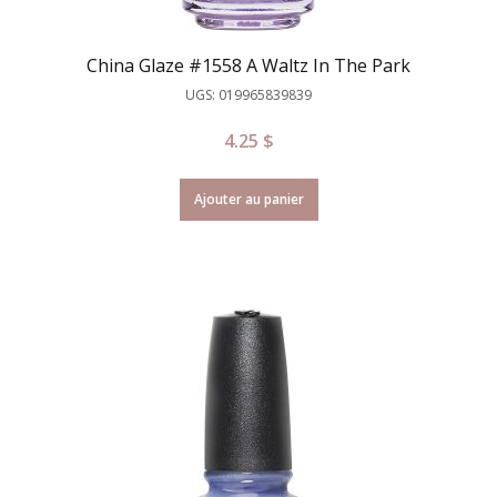
China Glaze #1558 A Waltz In The Park
UGS: 019965839839
4.25
$
Ajouter au panier