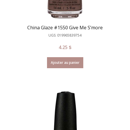
China Glaze #1550 Give Me S’more
UGS: 019965839754
4.25
$
Ajouter au panier