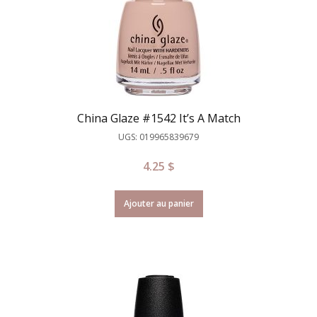
China Glaze #1542 It’s A Match
UGS: 019965839679
4.25
$
Ajouter au panier