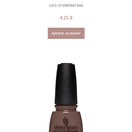
UGS: 019965881944
4.25
$
Ajouter au panier