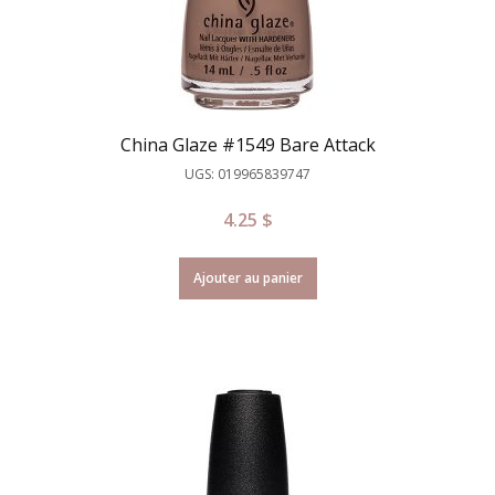
China Glaze #1549 Bare Attack
UGS: 019965839747
4.25
$
Ajouter au panier