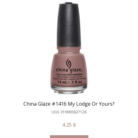
China Glaze #1416 My Lodge Or Yours?
UGS: 019965827126
4.25
$