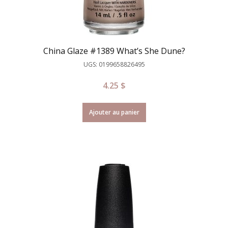
China Glaze #1389 What’s She Dune?
UGS: 0199658826495
4.25
$
Ajouter au panier