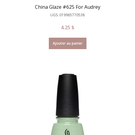
China Glaze #625 For Audrey
UGS: 019965770538
4.25
$
Ajouter au panier