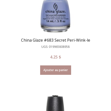
China Glaze #683 Secret Peri-Wink-le
UGS: 019965808958
4.25
$
Ajouter au panier