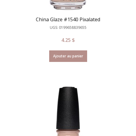
China Glaze #1540 Pixalated
UGS: 0199658839655
4.25
$
Ajouter au panier