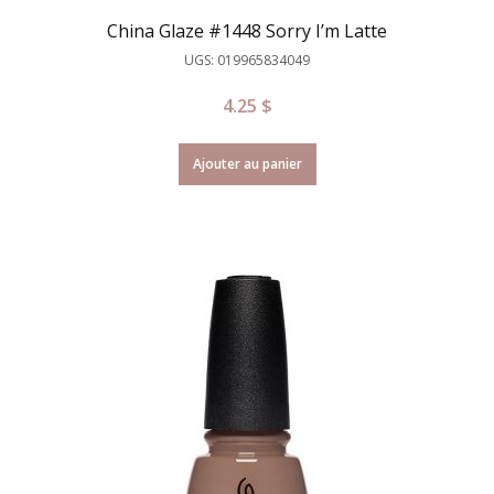
China Glaze #1448 Sorry I’m Latte
UGS: 019965834049
4.25
$
Ajouter au panier