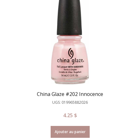
China Glaze #202 Innocence
UGS: 019965882026
4.25
$
Ajouter au panier