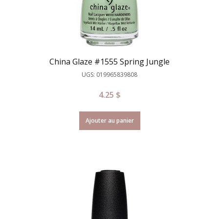
China Glaze #1555 Spring Jungle
UGS: 019965839808
4.25
$
Ajouter au panier