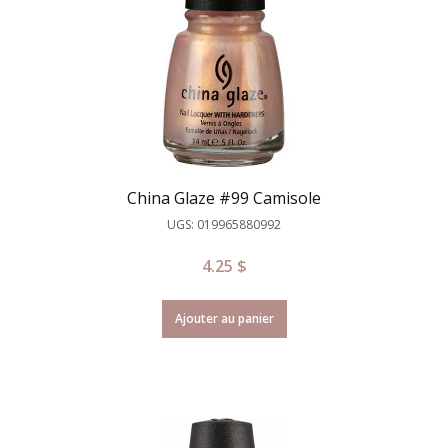
China Glaze #99 Camisole
UGS: 019965880992
4.25
$
Ajouter au panier