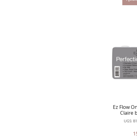
Ez Flow On
Claire 
UGS: 8
1