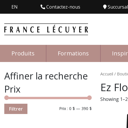
EN
Contactez-nous
Succursa
Produits
Formations
Inspi
Affiner la recherche
Accueil
/
Bouti
Ez Fl
Prix
Showing 1–24
Filtrer
Prix :
0 $
—
390 $