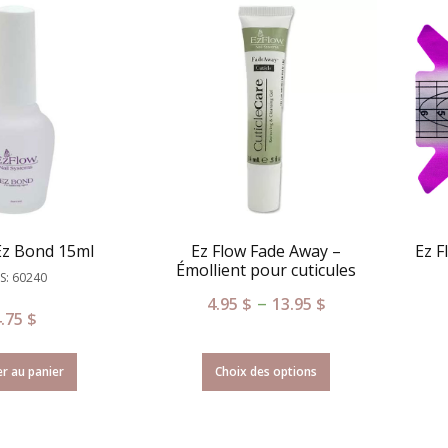
Ez Bond 15ml
Ez Flow Fade Away –
Ez F
Émollient pour cuticules
S: 60240
–
4.95
$
13.95
$
4.75
$
r au panier
Choix des options