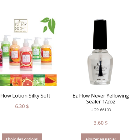
 Flow Lotion Silky Soft
Ez Flow Never Yellowing
Sealer 1/2oz
6.30
$
UGS: 66103
3.60
$
Choix des options
Ajouter au panier