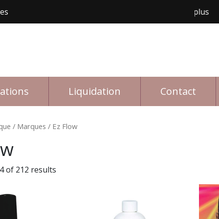
les
Livraison gratuite avec achat de 150$ et plus
Li
rations
Liquidation
Contact
que
/ Marques / Ez Flow
ow
 of 212 results