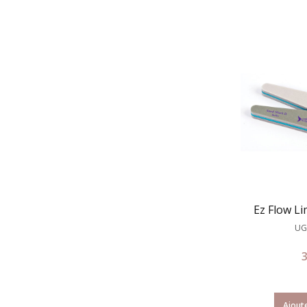
Ez Flow L
UG
Ajoute