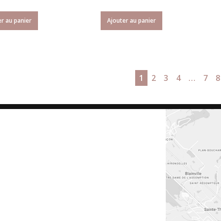
r au panier
Ajouter au panier
1
2
3
4
…
7
8