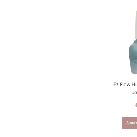
Ez Flow Hu
UG
Ajoute