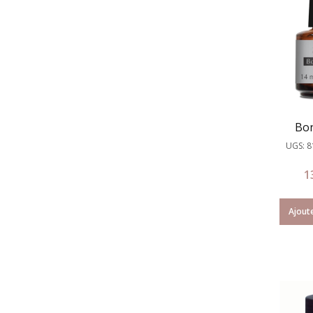
Bon
UGS: 
1
Ajoute