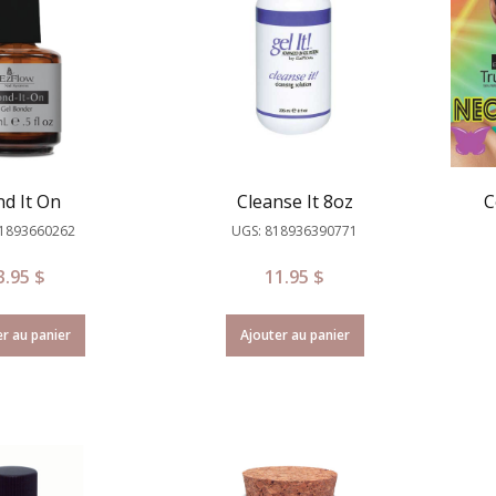
d It On
Cleanse It 8oz
C
81893660262
UGS: 818936390771
3.95
$
11.95
$
r au panier
Ajouter au panier