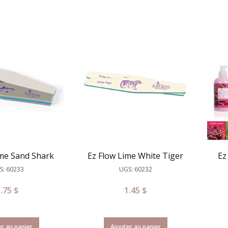
ime Sand Shark
Ez Flow Lime White Tiger
Ez
S: 60233
UGS: 60232
3.75
$
1.45
$
r au panier
Ajouter au panier