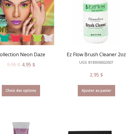
ollection Neon Daze
Ez Flow Brush Cleaner 2oz
UGS: 818936602607
9.95
$
4.95
$
2.95
$
Choix des options
Ajouter au panier