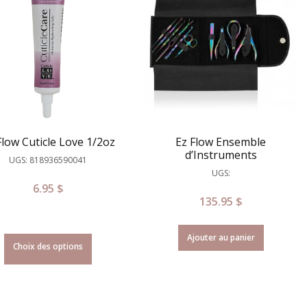
Flow Cuticle Love 1/2oz
Ez Flow Ensemble
d’Instruments
UGS: 818936590041
UGS:
6.95
$
135.95
$
Ajouter au panier
Choix des options