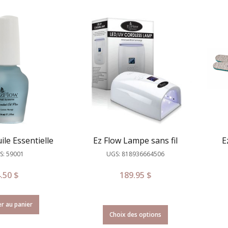
ile Essentielle
Ez Flow Lampe sans fil
E
S: 59001
UGS: 818936664506
4.50
$
189.95
$
r au panier
Choix des options