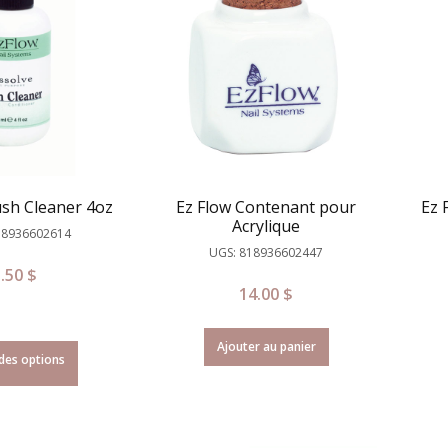
ush Cleaner 4oz
Ez Flow Contenant pour
Ez 
Acrylique
18936602614
UGS: 818936602447
5.50
$
14.00
$
Ajouter au panier
des options