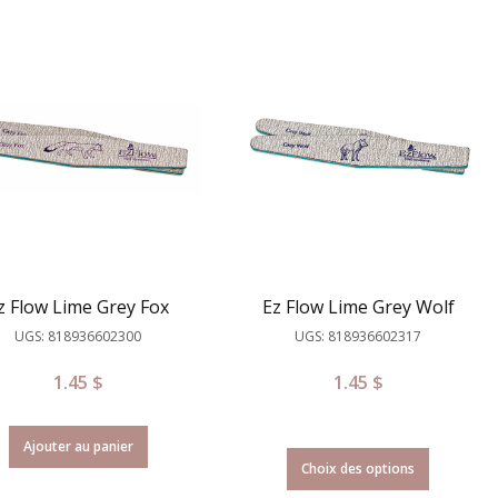
z Flow Lime Grey Fox
Ez Flow Lime Grey Wolf
UGS: 818936602300
UGS: 818936602317
1.45
$
1.45
$
Ajouter au panier
Choix des options